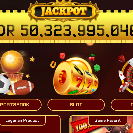
DR
50,323,995,41
PORTSBOOK
SLOT
Layanan Customer
Layanan Product
Game Favorit