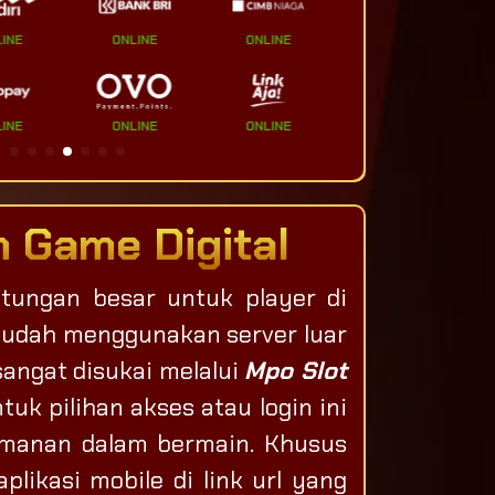
LINE
ONLINE
ONLINE
ONLINE
LINE
ONLINE
OFFLINE
ONLINE
 Game Digital
tungan besar untuk player di
 sudah menggunakan server luar
angat disukai melalui
Mpo Slot
uk pilihan akses atau login ini
amanan dalam bermain. Khusus
ikasi mobile di link url yang