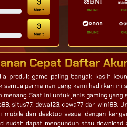
3
Menit
ONLINE
ONLINE
ONLINE
ON
3
ONLINE
ONLINE
ONLINE
ON
Menit
anan Cepat Daftar Akun
dia produk game paling banyak kasih keun
tuk semua permainan yang kami hadirkan ini
 menang. Saat ini untuk jenis gaming yang s
88, situs77, dewa123, dewa77 dan win188. Unt
si mobile dan desktop sesuai dengan keny
d sudah dapat mengunduh atau download apl