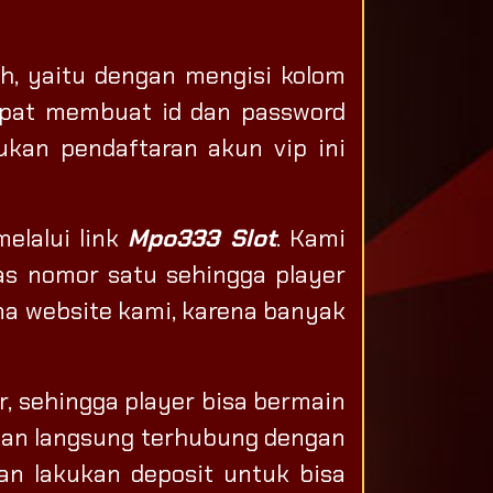
h, yaitu dengan mengisi kolom
dapat membuat id dan password
ukan pendaftaran akun vip ini
elalui link
Mpo333 Slot
. Kami
as nomor satu sehingga player
ma website kami, karena banyak
ir, sehingga player bisa bermain
akan langsung terhubung dengan
an lakukan deposit untuk bisa