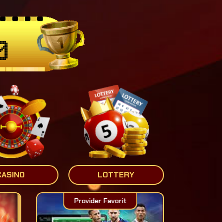
4
CASINO
LOTTERY
Provider Favorit