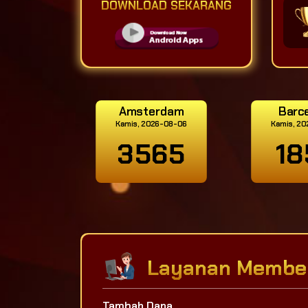
DOWNLOAD SEKARANG
rdam
Barcelona
Bei
26-08-06
Kamis, 2026-08-06
Kamis, 2
65
1859
17
Layanan Membe
Tambah Dana