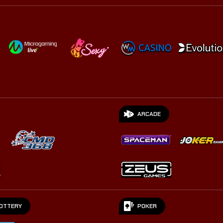
ARCADE
OTTERY
POKER